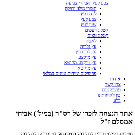
צבע לעץ ואביזרי צביעה
חומרי מילוי ותיקון
לכה לעץ
צבע לעץ
שמן לעץ
קטלוג רעפים
קטלוג עצים
לאטה
עץ גלריה
עץ לבן בניין
עץ מוקצע
עץ מוקצע-מחוטא
עץ מחוטא
פרופילים ומידות זמינים במלאי
אודות
צרו קשר
פרוייקטים
בין לקוחותינו
בלוג
אתר הנצחה לזכרו של רס"ר (במיל') אביחי
אמסלם ז"ל
2025-05-14T10:42:59+03:00
2025-05-15T11:02:41+03:00