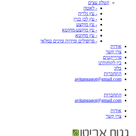
קטלוג עצים
- לאטה
- עץ גלריה
- עץ לבן בניין
- עץ מוקצע
- עץ מוקצע-מחוטא
- עץ מחוטא
- פרופילים ומידות זמינים במלאי
אודות
צרו קשר
פרוייקטים
בין לקוחותינו
בלוג
התחברות
avitangagot@gmail.com
התחברות
avitangagot@gmail.com
אודות
צרו קשר