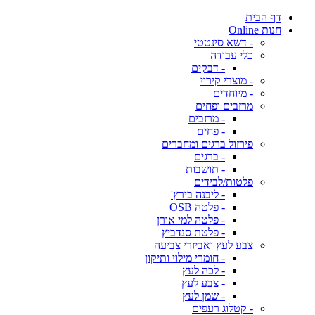
דף הבית
חנות Online
- דשא סינטטי
כלי עבודה
- דבקים
- מוצרי קירוי
- מיוחדים
מרזבים ופחים
- מרזבים
- פחים
פירזול ברגים ומחברים
- ברגים
- תושבות
פלטות/לבידים
- ליבנה בירץ'
- פלטה OSB
- פלטה למי אורן
- פלטת סנדביץ
צבע לעץ ואביזרי צביעה
- חומרי מילוי ותיקון
- לכה לעץ
- צבע לעץ
- שמן לעץ
- קטלוג רעפים