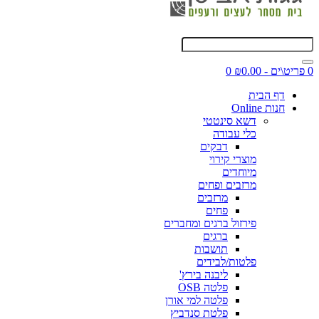
0 פריט\ים - ₪0.00
0
דף הבית
חנות Online
דשא סינטטי
כלי עבודה
דבקים
מוצרי קירוי
מיוחדים
מרזבים ופחים
מרזבים
פחים
פירזול ברגים ומחברים
ברגים
תושבות
פלטות/לבידים
ליבנה בירץ'
פלטה OSB
פלטה למי אורן
פלטת סנדביץ