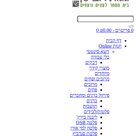
0 פריט\ים - ₪0.00
0
דף הבית
חנות Online
דשא סינטטי
כלי עבודה
דבקים
מוצרי קירוי
מיוחדים
מרזבים ופחים
מרזבים
פחים
פירזול ברגים ומחברים
ברגים
תושבות
פלטות/לבידים
ליבנה בירץ'
פלטה OSB
פלטה למי אורן
פלטת סנדביץ