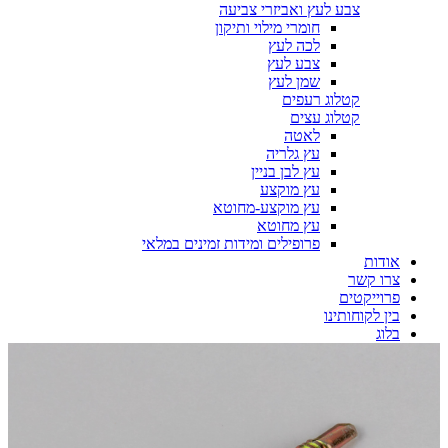
צבע לעץ ואביזרי צביעה
חומרי מילוי ותיקון
לכה לעץ
צבע לעץ
שמן לעץ
קטלוג רעפים
קטלוג עצים
לאטה
עץ גלריה
עץ לבן בניין
עץ מוקצע
עץ מוקצע-מחוטא
עץ מחוטא
פרופילים ומידות זמינים במלאי
אודות
צרו קשר
פרוייקטים
בין לקוחותינו
בלוג