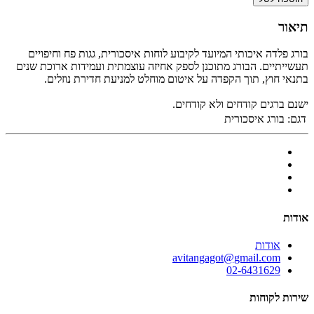
תיאור
בורג פלדה איכותי המיועד לקיבוע לוחות איסכורית, גגות פח וחיפויים
תעשייתיים. הבורג מתוכנן לספק אחיזה עוצמתית ועמידות ארוכת שנים
בתנאי חוץ, תוך הקפדה על איטום מוחלט למניעת חדירת נוזלים.
ישנם ברגים קודחים ולא קודחים.
דגם:
בורג איסכורית
אודות
אודות
avitangagot@gmail.com
02-6431629
שירות לקוחות