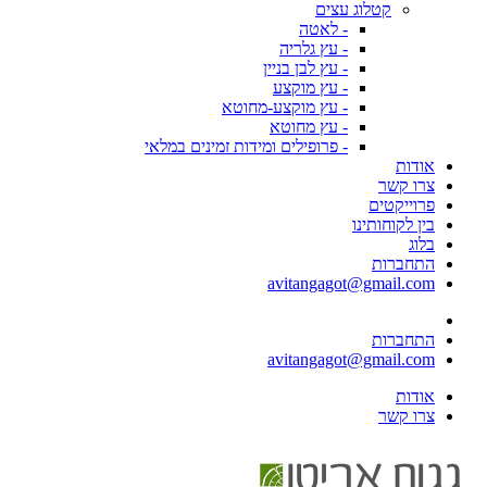
קטלוג עצים
- לאטה
- עץ גלריה
- עץ לבן בניין
- עץ מוקצע
- עץ מוקצע-מחוטא
- עץ מחוטא
- פרופילים ומידות זמינים במלאי
אודות
צרו קשר
פרוייקטים
בין לקוחותינו
בלוג
התחברות
avitangagot@gmail.com
התחברות
avitangagot@gmail.com
אודות
צרו קשר