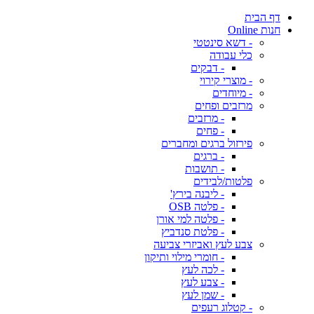
דף הבית
חנות Online
- דשא סינטטי
כלי עבודה
- דבקים
- מוצרי קירוי
- מיוחדים
מרזבים ופחים
- מרזבים
- פחים
פירזול ברגים ומחברים
- ברגים
- תושבות
פלטות/לבידים
- ליבנה בירץ'
- פלטה OSB
- פלטה למי אורן
- פלטת סנדביץ
צבע לעץ ואביזרי צביעה
- חומרי מילוי ותיקון
- לכה לעץ
- צבע לעץ
- שמן לעץ
- קטלוג רעפים