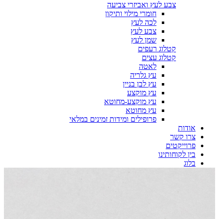
צבע לעץ ואביזרי צביעה
חומרי מילוי ותיקון
לכה לעץ
צבע לעץ
שמן לעץ
קטלוג רעפים
קטלוג עצים
לאטה
עץ גלריה
עץ לבן בניין
עץ מוקצע
עץ מוקצע-מחוטא
עץ מחוטא
פרופילים ומידות זמינים במלאי
אודות
צרו קשר
פרוייקטים
בין לקוחותינו
בלוג