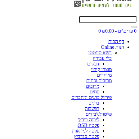
0 פריט\ים - ₪0.00
0
דף הבית
חנות Online
דשא סינטטי
כלי עבודה
דבקים
מוצרי קירוי
מיוחדים
מרזבים ופחים
מרזבים
פחים
פירזול ברגים ומחברים
ברגים
תושבות
פלטות/לבידים
ליבנה בירץ'
פלטה OSB
פלטה למי אורן
פלטת סנדביץ