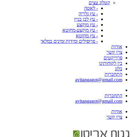
קטלוג עצים
- לאטה
- עץ גלריה
- עץ לבן בניין
- עץ מוקצע
- עץ מוקצע-מחוטא
- עץ מחוטא
- פרופילים ומידות זמינים במלאי
אודות
צרו קשר
פרוייקטים
בין לקוחותינו
בלוג
התחברות
avitangagot@gmail.com
התחברות
avitangagot@gmail.com
אודות
צרו קשר