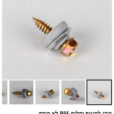
בורג לסנטף יהלום-BH לא קודח