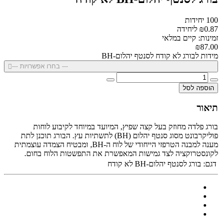
100 יחידות
₪0.87 ליחידה
זמינות: קיים במלאי
₪87.00
מידות לבורג לא קודח לסנטף יהלום-BH
--- בחרו אפשרויות ---
הוספה לסל
תיאור
בורג פלדה מחוזק בעל קצה שפיץ, המיועד במיוחד לקיבוע לוחות
פוליקרבונט מסוג סנטף יהלום (BH) לתשתיות עץ. הבורג תוכנן לתת
מענה למבנה הטרפזי הייחודי של לוח ה-BH, ומבטיח הצמדה עוצמתית
לקונסטרוקציה לצד גמישות המאפשרת את התפשטות הלוח בחום.
דגם:
בורג לסנטף יהלום-BH לא קודח