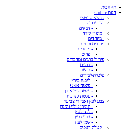
דף הבית
חנות Online
- דשא סינטטי
כלי עבודה
- דבקים
- מוצרי קירוי
- מיוחדים
מרזבים ופחים
- מרזבים
- פחים
פירזול ברגים ומחברים
- ברגים
- תושבות
פלטות/לבידים
- ליבנה בירץ'
- פלטה OSB
- פלטה למי אורן
- פלטת סנדביץ
צבע לעץ ואביזרי צביעה
- חומרי מילוי ותיקון
- לכה לעץ
- צבע לעץ
- שמן לעץ
- קטלוג רעפים