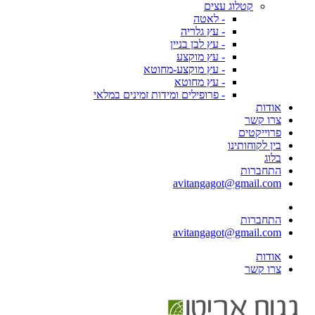
קטלוג עצים
- לאטה
- עץ גלריה
- עץ לבן בניין
- עץ מוקצע
- עץ מוקצע-מחוטא
- עץ מחוטא
- פרופילים ומידות זמינים במלאי
אודות
צרו קשר
פרוייקטים
בין לקוחותינו
בלוג
התחברות
avitangagot@gmail.com
התחברות
avitangagot@gmail.com
אודות
צרו קשר