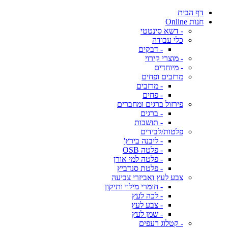
דף הבית
חנות Online
- דשא סינטטי
כלי עבודה
- דבקים
- מוצרי קירוי
- מיוחדים
מרזבים ופחים
- מרזבים
- פחים
פירזול ברגים ומחברים
- ברגים
- תושבות
פלטות/לבידים
- ליבנה בירץ'
- פלטה OSB
- פלטה למי אורן
- פלטת סנדביץ
צבע לעץ ואביזרי צביעה
- חומרי מילוי ותיקון
- לכה לעץ
- צבע לעץ
- שמן לעץ
- קטלוג רעפים