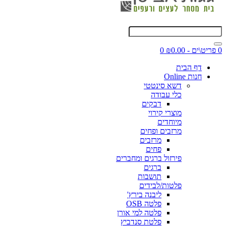
0 פריט\ים - ₪0.00
0
דף הבית
חנות Online
דשא סינטטי
כלי עבודה
דבקים
מוצרי קירוי
מיוחדים
מרזבים ופחים
מרזבים
פחים
פירזול ברגים ומחברים
ברגים
תושבות
פלטות/לבידים
ליבנה בירץ'
פלטה OSB
פלטה למי אורן
פלטת סנדביץ