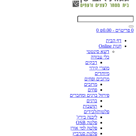
0 פריט\ים - ₪0.00
0
דף הבית
חנות Online
דשא סינטטי
כלי עבודה
דבקים
מוצרי קירוי
מיוחדים
מרזבים ופחים
מרזבים
פחים
פירזול ברגים ומחברים
ברגים
תושבות
פלטות/לבידים
ליבנה בירץ'
פלטה OSB
פלטה למי אורן
פלטת סנדביץ