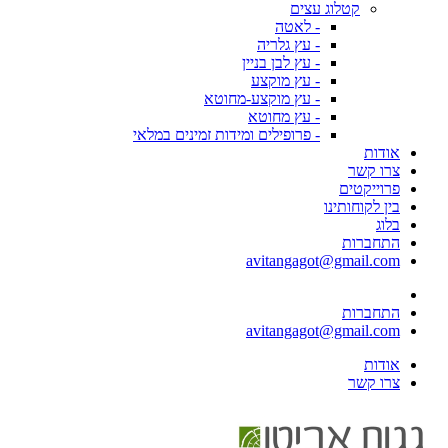
קטלוג עצים
- לאטה
- עץ גלריה
- עץ לבן בניין
- עץ מוקצע
- עץ מוקצע-מחוטא
- עץ מחוטא
- פרופילים ומידות זמינים במלאי
אודות
צרו קשר
פרוייקטים
בין לקוחותינו
בלוג
התחברות
avitangagot@gmail.com
התחברות
avitangagot@gmail.com
אודות
צרו קשר