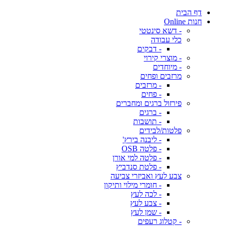
דף הבית
חנות Online
- דשא סינטטי
כלי עבודה
- דבקים
- מוצרי קירוי
- מיוחדים
מרזבים ופחים
- מרזבים
- פחים
פירזול ברגים ומחברים
- ברגים
- תושבות
פלטות/לבידים
- ליבנה בירץ'
- פלטה OSB
- פלטה למי אורן
- פלטת סנדביץ
צבע לעץ ואביזרי צביעה
- חומרי מילוי ותיקון
- לכה לעץ
- צבע לעץ
- שמן לעץ
- קטלוג רעפים