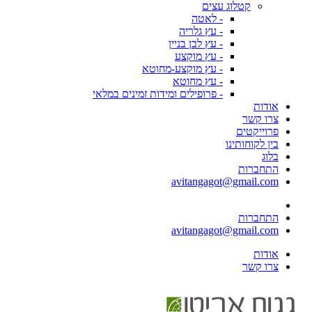
קטלוג עצים
- לאטה
- עץ גלריה
- עץ לבן בניין
- עץ מוקצע
- עץ מוקצע-מחוטא
- עץ מחוטא
- פרופילים ומידות זמינים במלאי
אודות
צרו קשר
פרוייקטים
בין לקוחותינו
בלוג
התחברות
avitangagot@gmail.com
התחברות
avitangagot@gmail.com
אודות
צרו קשר