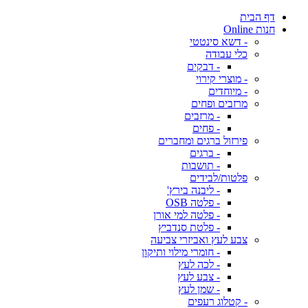
דף הבית
חנות Online
- דשא סינטטי
כלי עבודה
- דבקים
- מוצרי קירוי
- מיוחדים
מרזבים ופחים
- מרזבים
- פחים
פירזול ברגים ומחברים
- ברגים
- תושבות
פלטות/לבידים
- ליבנה בירץ'
- פלטה OSB
- פלטה למי אורן
- פלטת סנדביץ
צבע לעץ ואביזרי צביעה
- חומרי מילוי ותיקון
- לכה לעץ
- צבע לעץ
- שמן לעץ
- קטלוג רעפים