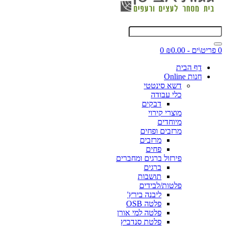
0 פריט\ים - ₪0.00
0
דף הבית
חנות Online
דשא סינטטי
כלי עבודה
דבקים
מוצרי קירוי
מיוחדים
מרזבים ופחים
מרזבים
פחים
פירזול ברגים ומחברים
ברגים
תושבות
פלטות/לבידים
ליבנה בירץ'
פלטה OSB
פלטה למי אורן
פלטת סנדביץ