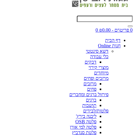
0 פריט\ים - ₪0.00
0
דף הבית
חנות Online
דשא סינטטי
כלי עבודה
דבקים
מוצרי קירוי
מיוחדים
מרזבים ופחים
מרזבים
פחים
פירזול ברגים ומחברים
ברגים
תושבות
פלטות/לבידים
ליבנה בירץ'
פלטה OSB
פלטה למי אורן
פלטת סנדביץ