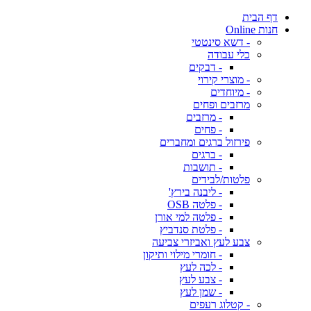
דף הבית
חנות Online
- דשא סינטטי
כלי עבודה
- דבקים
- מוצרי קירוי
- מיוחדים
מרזבים ופחים
- מרזבים
- פחים
פירזול ברגים ומחברים
- ברגים
- תושבות
פלטות/לבידים
- ליבנה בירץ'
- פלטה OSB
- פלטה למי אורן
- פלטת סנדביץ
צבע לעץ ואביזרי צביעה
- חומרי מילוי ותיקון
- לכה לעץ
- צבע לעץ
- שמן לעץ
- קטלוג רעפים