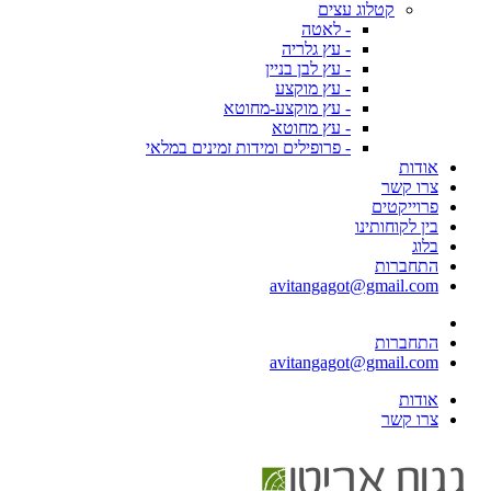
קטלוג עצים
- לאטה
- עץ גלריה
- עץ לבן בניין
- עץ מוקצע
- עץ מוקצע-מחוטא
- עץ מחוטא
- פרופילים ומידות זמינים במלאי
אודות
צרו קשר
פרוייקטים
בין לקוחותינו
בלוג
התחברות
avitangagot@gmail.com
התחברות
avitangagot@gmail.com
אודות
צרו קשר