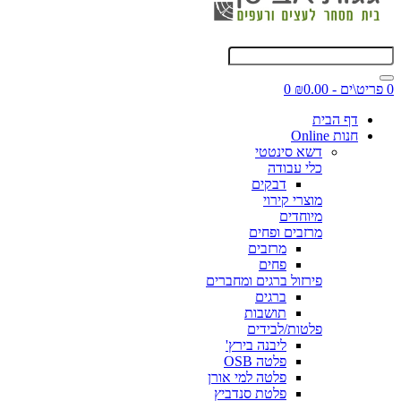
0 פריט\ים - ₪0.00
0
דף הבית
חנות Online
דשא סינטטי
כלי עבודה
דבקים
מוצרי קירוי
מיוחדים
מרזבים ופחים
מרזבים
פחים
פירזול ברגים ומחברים
ברגים
תושבות
פלטות/לבידים
ליבנה בירץ'
פלטה OSB
פלטה למי אורן
פלטת סנדביץ