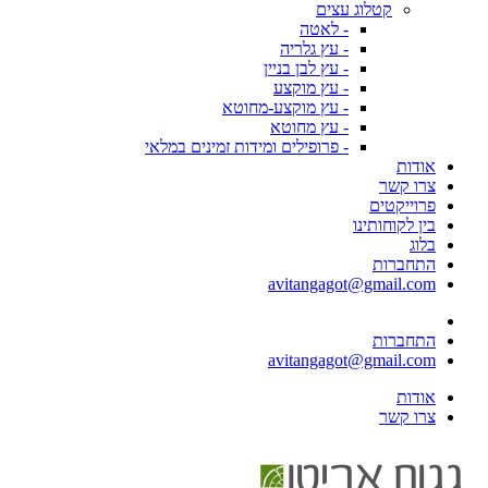
קטלוג עצים
- לאטה
- עץ גלריה
- עץ לבן בניין
- עץ מוקצע
- עץ מוקצע-מחוטא
- עץ מחוטא
- פרופילים ומידות זמינים במלאי
אודות
צרו קשר
פרוייקטים
בין לקוחותינו
בלוג
התחברות
avitangagot@gmail.com
התחברות
avitangagot@gmail.com
אודות
צרו קשר