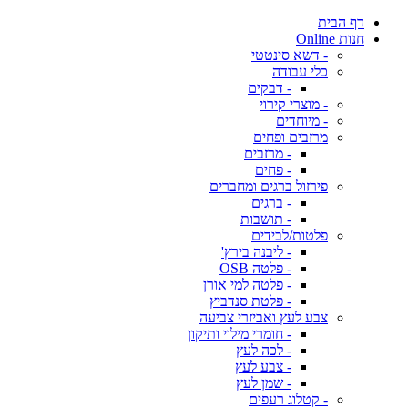
דף הבית
חנות Online
- דשא סינטטי
כלי עבודה
- דבקים
- מוצרי קירוי
- מיוחדים
מרזבים ופחים
- מרזבים
- פחים
פירזול ברגים ומחברים
- ברגים
- תושבות
פלטות/לבידים
- ליבנה בירץ'
- פלטה OSB
- פלטה למי אורן
- פלטת סנדביץ
צבע לעץ ואביזרי צביעה
- חומרי מילוי ותיקון
- לכה לעץ
- צבע לעץ
- שמן לעץ
- קטלוג רעפים