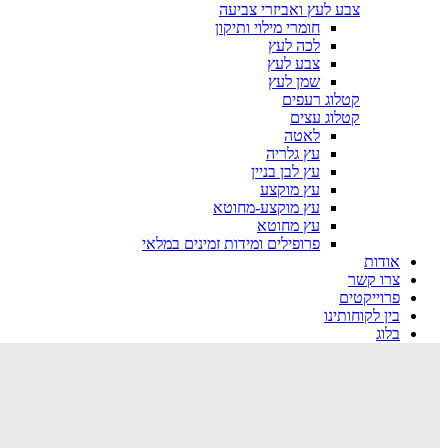
צבע לעץ ואביזרי צביעה
חומרי מילוי ותיקון
לכה לעץ
צבע לעץ
שמן לעץ
קטלוג רעפים
קטלוג עצים
לאטה
עץ גלריה
עץ לבן בניין
עץ מוקצע
עץ מוקצע-מחוטא
עץ מחוטא
פרופילים ומידות זמינים במלאי
אודות
צרו קשר
פרוייקטים
בין לקוחותינו
בלוג