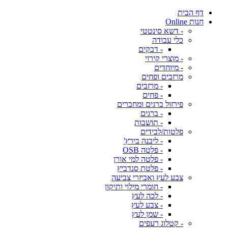
דף הבית
חנות Online
- דשא סינטטי
כלי עבודה
- דבקים
- מוצרי קירוי
- מיוחדים
מרזבים ופחים
- מרזבים
- פחים
פירזול ברגים ומחברים
- ברגים
- תושבות
פלטות/לבידים
- ליבנה בירץ'
- פלטה OSB
- פלטה למי אורן
- פלטת סנדביץ
צבע לעץ ואביזרי צביעה
- חומרי מילוי ותיקון
- לכה לעץ
- צבע לעץ
- שמן לעץ
- קטלוג רעפים