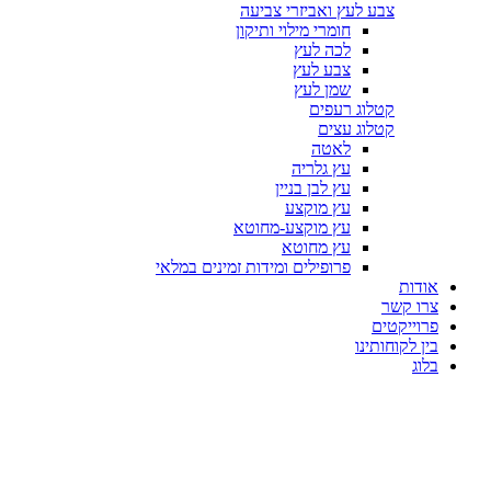
צבע לעץ ואביזרי צביעה
חומרי מילוי ותיקון
לכה לעץ
צבע לעץ
שמן לעץ
קטלוג רעפים
קטלוג עצים
לאטה
עץ גלריה
עץ לבן בניין
עץ מוקצע
עץ מוקצע-מחוטא
עץ מחוטא
פרופילים ומידות זמינים במלאי
אודות
צרו קשר
פרוייקטים
בין לקוחותינו
בלוג