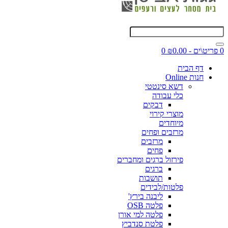
0 פריט\ים - ₪0.00
0
דף הבית
חנות Online
דשא סינטטי
כלי עבודה
דבקים
מוצרי קירוי
מיוחדים
מרזבים ופחים
מרזבים
פחים
פירזול ברגים ומחברים
ברגים
תושבות
פלטות/לבידים
ליבנה בירץ'
פלטה OSB
פלטה למי אורן
פלטת סנדביץ