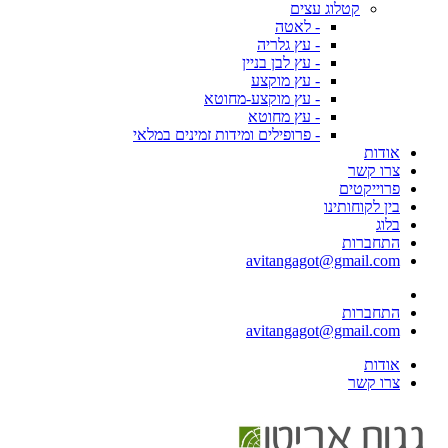
קטלוג עצים
- לאטה
- עץ גלריה
- עץ לבן בניין
- עץ מוקצע
- עץ מוקצע-מחוטא
- עץ מחוטא
- פרופילים ומידות זמינים במלאי
אודות
צרו קשר
פרוייקטים
בין לקוחותינו
בלוג
התחברות
avitangagot@gmail.com
התחברות
avitangagot@gmail.com
אודות
צרו קשר