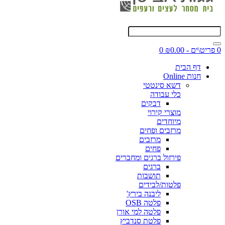
0 פריט\ים - ₪0.00
0
דף הבית
חנות Online
דשא סינטטי
כלי עבודה
דבקים
מוצרי קירוי
מיוחדים
מרזבים ופחים
מרזבים
פחים
פירזול ברגים ומחברים
ברגים
תושבות
פלטות/לבידים
ליבנה בירץ'
פלטה OSB
פלטה למי אורן
פלטת סנדביץ