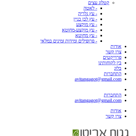
קטלוג עצים
- לאטה
- עץ גלריה
- עץ לבן בניין
- עץ מוקצע
- עץ מוקצע-מחוטא
- עץ מחוטא
- פרופילים ומידות זמינים במלאי
אודות
צרו קשר
פרוייקטים
בין לקוחותינו
בלוג
התחברות
avitangagot@gmail.com
התחברות
avitangagot@gmail.com
אודות
צרו קשר