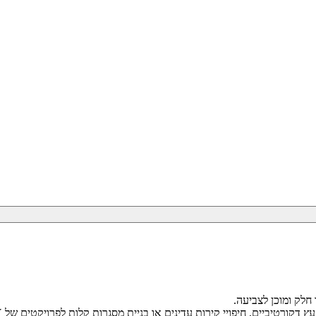
קורטיביים, חיפויי קירות עדינים או בניית מסגרות קלות לפרויקטים של DIY.