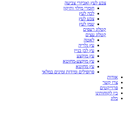
צבע לעץ ואביזרי צביעה
חומרי מילוי ותיקון
לכה לעץ
צבע לעץ
שמן לעץ
קטלוג רעפים
קטלוג עצים
לאטה
עץ גלריה
עץ לבן בניין
עץ מוקצע
עץ מוקצע-מחוטא
עץ מחוטא
פרופילים ומידות זמינים במלאי
אודות
צרו קשר
פרוייקטים
בין לקוחותינו
בלוג