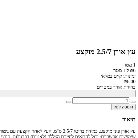
עץ אורן 2.5/7 מוקצע
1 מטר
₪6 ל 1 מטר
זמינות: קיים במלאי
₪6.00
בחירת אורך במטרים
הוספה לסל
תיאור
עץ אורן פיני מוקצע, במידת ברוטו 2.5/7 ס"מ. העץ לאחר הקצעה עם גימור חלק ומוכן לצביעה.
שימושים אפשריים: יכול להתאים ליצירת הצללה (לאטות) בפרגולות, סורגי עץ ד