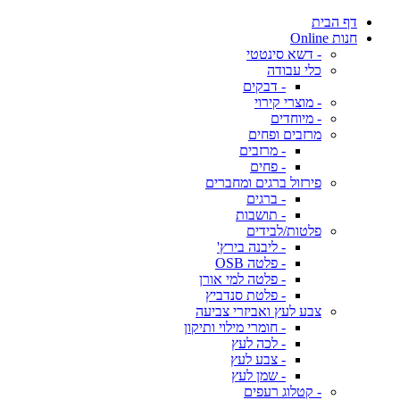
דף הבית
חנות Online
- דשא סינטטי
כלי עבודה
- דבקים
- מוצרי קירוי
- מיוחדים
מרזבים ופחים
- מרזבים
- פחים
פירזול ברגים ומחברים
- ברגים
- תושבות
פלטות/לבידים
- ליבנה בירץ'
- פלטה OSB
- פלטה למי אורן
- פלטת סנדביץ
צבע לעץ ואביזרי צביעה
- חומרי מילוי ותיקון
- לכה לעץ
- צבע לעץ
- שמן לעץ
- קטלוג רעפים