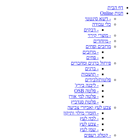
דף הבית
חנות Online
- דשא סינטטי
כלי עבודה
- דבקים
- מוצרי קירוי
- מיוחדים
מרזבים ופחים
- מרזבים
- פחים
פירזול ברגים ומחברים
- ברגים
- תושבות
פלטות/לבידים
- ליבנה בירץ'
- פלטה OSB
- פלטה למי אורן
- פלטת סנדביץ
צבע לעץ ואביזרי צביעה
- חומרי מילוי ותיקון
- לכה לעץ
- צבע לעץ
- שמן לעץ
- קטלוג רעפים