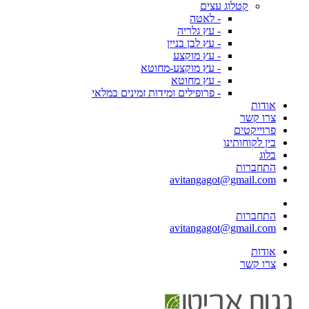
קטלוג עצים
- לאטה
- עץ גלריה
- עץ לבן בניין
- עץ מוקצע
- עץ מוקצע-מחוטא
- עץ מחוטא
- פרופילים ומידות זמינים במלאי
אודות
צרו קשר
פרוייקטים
בין לקוחותינו
בלוג
התחברות
avitangagot@gmail.com
התחברות
avitangagot@gmail.com
אודות
צרו קשר