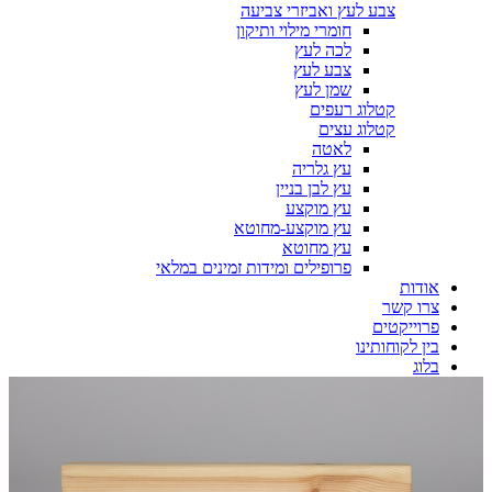
צבע לעץ ואביזרי צביעה
חומרי מילוי ותיקון
לכה לעץ
צבע לעץ
שמן לעץ
קטלוג רעפים
קטלוג עצים
לאטה
עץ גלריה
עץ לבן בניין
עץ מוקצע
עץ מוקצע-מחוטא
עץ מחוטא
פרופילים ומידות זמינים במלאי
אודות
צרו קשר
פרוייקטים
בין לקוחותינו
בלוג