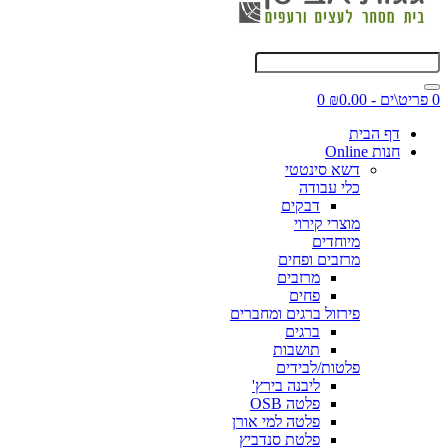
0 פריט\ים - ₪0.00
0
דף הבית
חנות Online
דשא סינטטי
כלי עבודה
דבקים
מוצרי קירוי
מיוחדים
מרזבים ופחים
מרזבים
פחים
פירזול ברגים ומחברים
ברגים
תושבות
פלטות/לבידים
ליבנה בירץ'
פלטה OSB
פלטה למי אורן
פלטת סנדביץ