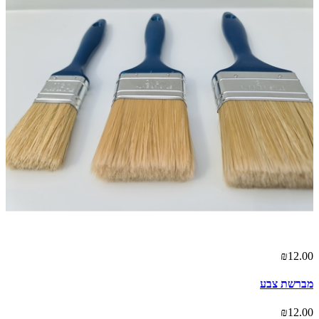
00
₪12.00
מברשת צבע
חב
00
₪12.00