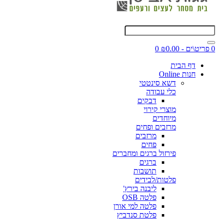
0 פריט\ים - ₪0.00
0
דף הבית
חנות Online
דשא סינטטי
כלי עבודה
דבקים
מוצרי קירוי
מיוחדים
מרזבים ופחים
מרזבים
פחים
פירזול ברגים ומחברים
ברגים
תושבות
פלטות/לבידים
ליבנה בירץ'
פלטה OSB
פלטה למי אורן
פלטת סנדביץ