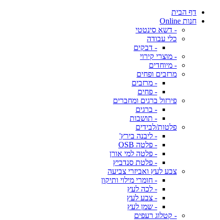
דף הבית
חנות Online
- דשא סינטטי
כלי עבודה
- דבקים
- מוצרי קירוי
- מיוחדים
מרזבים ופחים
- מרזבים
- פחים
פירזול ברגים ומחברים
- ברגים
- תושבות
פלטות/לבידים
- ליבנה בירץ'
- פלטה OSB
- פלטה למי אורן
- פלטת סנדביץ
צבע לעץ ואביזרי צביעה
- חומרי מילוי ותיקון
- לכה לעץ
- צבע לעץ
- שמן לעץ
- קטלוג רעפים