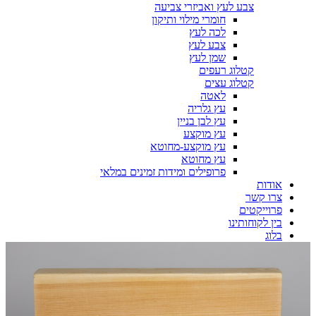
צבע לעץ ואביזרי צביעה
חומרי מילוי ותיקון
לכה לעץ
צבע לעץ
שמן לעץ
קטלוג רעפים
קטלוג עצים
לאטה
עץ גלריה
עץ לבן בניין
עץ מוקצע
עץ מוקצע-מחוטא
עץ מחוטא
פרופילים ומידות זמינים במלאי
אודות
צרו קשר
פרוייקטים
בין לקוחותינו
בלוג