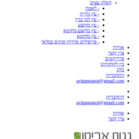
קטלוג עצים
- לאטה
- עץ גלריה
- עץ לבן בניין
- עץ מוקצע
- עץ מוקצע-מחוטא
- עץ מחוטא
- פרופילים ומידות זמינים במלאי
אודות
צרו קשר
פרוייקטים
בין לקוחותינו
בלוג
התחברות
avitangagot@gmail.com
התחברות
avitangagot@gmail.com
אודות
צרו קשר