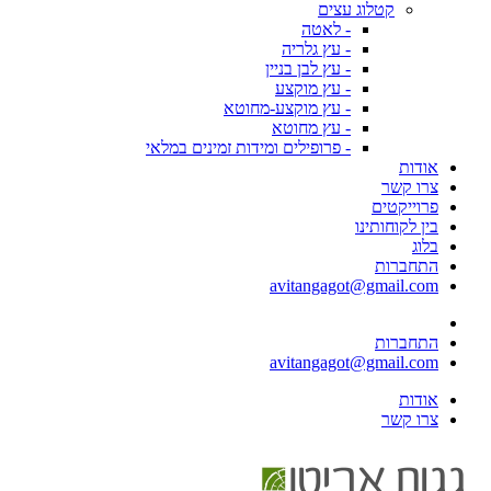
קטלוג עצים
- לאטה
- עץ גלריה
- עץ לבן בניין
- עץ מוקצע
- עץ מוקצע-מחוטא
- עץ מחוטא
- פרופילים ומידות זמינים במלאי
אודות
צרו קשר
פרוייקטים
בין לקוחותינו
בלוג
התחברות
avitangagot@gmail.com
התחברות
avitangagot@gmail.com
אודות
צרו קשר