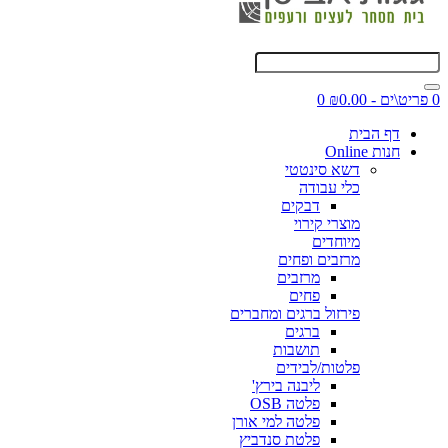
0 פריט\ים - ₪0.00
0
דף הבית
חנות Online
דשא סינטטי
כלי עבודה
דבקים
מוצרי קירוי
מיוחדים
מרזבים ופחים
מרזבים
פחים
פירזול ברגים ומחברים
ברגים
תושבות
פלטות/לבידים
ליבנה בירץ'
פלטה OSB
פלטה למי אורן
פלטת סנדביץ