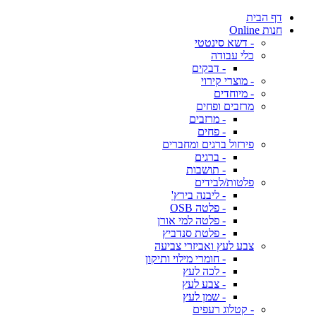
דף הבית
חנות Online
- דשא סינטטי
כלי עבודה
- דבקים
- מוצרי קירוי
- מיוחדים
מרזבים ופחים
- מרזבים
- פחים
פירזול ברגים ומחברים
- ברגים
- תושבות
פלטות/לבידים
- ליבנה בירץ'
- פלטה OSB
- פלטה למי אורן
- פלטת סנדביץ
צבע לעץ ואביזרי צביעה
- חומרי מילוי ותיקון
- לכה לעץ
- צבע לעץ
- שמן לעץ
- קטלוג רעפים