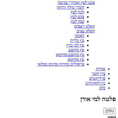
צבע לעץ ואביזרי צביעה
חומרי מילוי ותיקון
לכה לעץ
צבע לעץ
שמן לעץ
קטלוג רעפים
קטלוג עצים
לאטה
עץ גלריה
עץ לבן בניין
עץ מוקצע
עץ מוקצע-מחוטא
עץ מחוטא
פרופילים ומידות זמינים במלאי
אודות
צרו קשר
פרוייקטים
בין לקוחותינו
בלוג
פלטה למי אורן
כללי