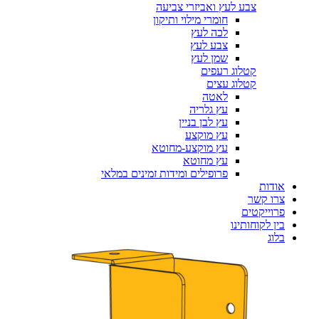
צבע לעץ ואביזרי צביעה
חומרי מילוי ותיקון
לכה לעץ
צבע לעץ
שמן לעץ
קטלוג רעפים
קטלוג עצים
לאטה
עץ גלריה
עץ לבן בניין
עץ מוקצע
עץ מוקצע-מחוטא
עץ מחוטא
פרופילים ומידות זמינים במלאי
אודות
צרו קשר
פרוייקטים
בין לקוחותינו
בלוג