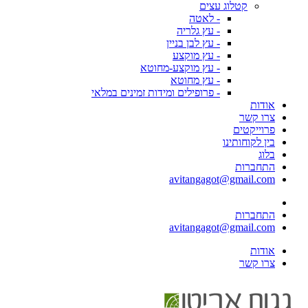
קטלוג עצים
- לאטה
- עץ גלריה
- עץ לבן בניין
- עץ מוקצע
- עץ מוקצע-מחוטא
- עץ מחוטא
- פרופילים ומידות זמינים במלאי
אודות
צרו קשר
פרוייקטים
בין לקוחותינו
בלוג
התחברות
avitangagot@gmail.com
התחברות
avitangagot@gmail.com
אודות
צרו קשר