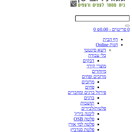
0 פריט\ים - ₪0.00
0
דף הבית
חנות Online
דשא סינטטי
כלי עבודה
דבקים
מוצרי קירוי
מיוחדים
מרזבים ופחים
מרזבים
פחים
פירזול ברגים ומחברים
ברגים
תושבות
פלטות/לבידים
ליבנה בירץ'
פלטה OSB
פלטה למי אורן
פלטת סנדביץ