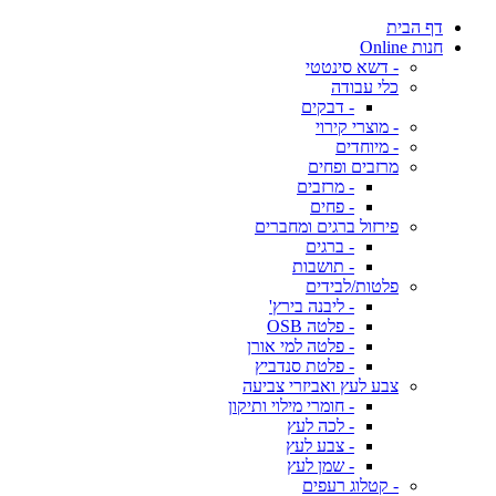
דף הבית
חנות Online
- דשא סינטטי
כלי עבודה
- דבקים
- מוצרי קירוי
- מיוחדים
מרזבים ופחים
- מרזבים
- פחים
פירזול ברגים ומחברים
- ברגים
- תושבות
פלטות/לבידים
- ליבנה בירץ'
- פלטה OSB
- פלטה למי אורן
- פלטת סנדביץ
צבע לעץ ואביזרי צביעה
- חומרי מילוי ותיקון
- לכה לעץ
- צבע לעץ
- שמן לעץ
- קטלוג רעפים