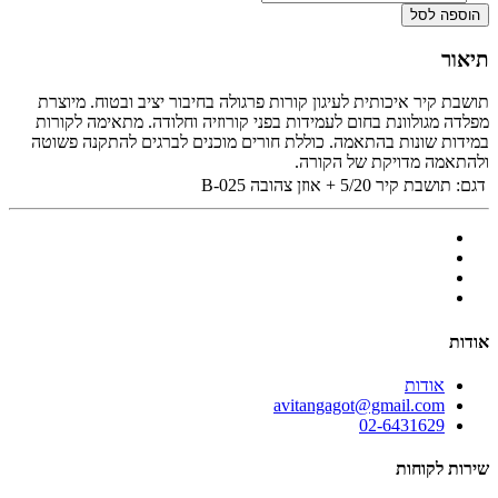
הוספה לסל
תיאור
תושבת קיר איכותית לעיגון קורות פרגולה בחיבור יציב ובטוח. מיוצרת
מפלדה מגולוונת בחום לעמידות בפני קורוזיה וחלודה. מתאימה לקורות
במידות שונות בהתאמה. כוללת חורים מוכנים לברגים להתקנה פשוטה
ולהתאמה מדויקת של הקורה.
דגם:
תושבת קיר 5/20 + אוזן צהובה B-025
אודות
אודות
avitangagot@gmail.com
02-6431629
שירות לקוחות