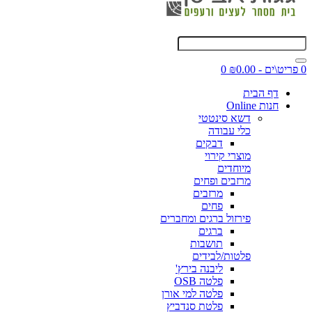
0 פריט\ים - ₪0.00
0
דף הבית
חנות Online
דשא סינטטי
כלי עבודה
דבקים
מוצרי קירוי
מיוחדים
מרזבים ופחים
מרזבים
פחים
פירזול ברגים ומחברים
ברגים
תושבות
פלטות/לבידים
ליבנה בירץ'
פלטה OSB
פלטה למי אורן
פלטת סנדביץ