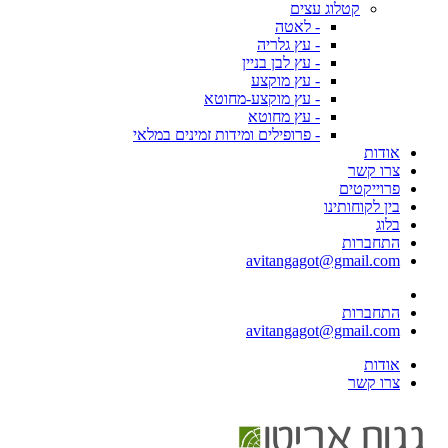
קטלוג עצים
- לאטה
- עץ גלריה
- עץ לבן בניין
- עץ מוקצע
- עץ מוקצע-מחוטא
- עץ מחוטא
- פרופילים ומידות זמינים במלאי
אודות
צרו קשר
פרוייקטים
בין לקוחותינו
בלוג
התחברות
avitangagot@gmail.com
התחברות
avitangagot@gmail.com
אודות
צרו קשר