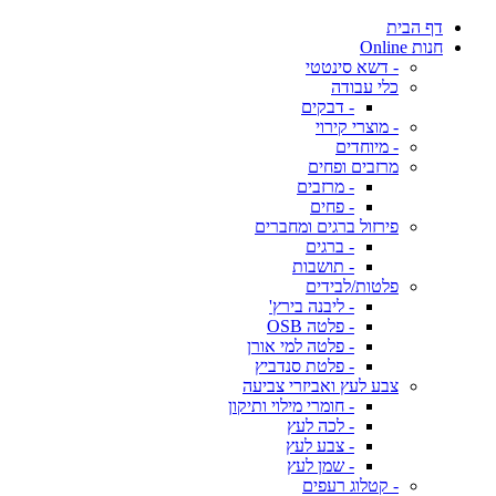
דף הבית
חנות Online
- דשא סינטטי
כלי עבודה
- דבקים
- מוצרי קירוי
- מיוחדים
מרזבים ופחים
- מרזבים
- פחים
פירזול ברגים ומחברים
- ברגים
- תושבות
פלטות/לבידים
- ליבנה בירץ'
- פלטה OSB
- פלטה למי אורן
- פלטת סנדביץ
צבע לעץ ואביזרי צביעה
- חומרי מילוי ותיקון
- לכה לעץ
- צבע לעץ
- שמן לעץ
- קטלוג רעפים