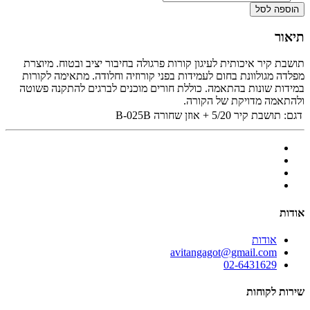
הוספה לסל
תיאור
תושבת קיר איכותית לעיגון קורות פרגולה בחיבור יציב ובטוח. מיוצרת
מפלדה מגולוונת בחום לעמידות בפני קורוזיה וחלודה. מתאימה לקורות
במידות שונות בהתאמה. כוללת חורים מוכנים לברגים להתקנה פשוטה
ולהתאמה מדויקת של הקורה.
דגם:
תושבת קיר 5/20 + אוזן שחורה B-025B
אודות
אודות
avitangagot@gmail.com
02-6431629
שירות לקוחות