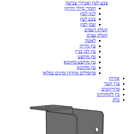
צבע לעץ ואביזרי צביעה
חומרי מילוי ותיקון
לכה לעץ
צבע לעץ
שמן לעץ
קטלוג רעפים
קטלוג עצים
לאטה
עץ גלריה
עץ לבן בניין
עץ מוקצע
עץ מוקצע-מחוטא
עץ מחוטא
פרופילים ומידות זמינים במלאי
אודות
צרו קשר
פרוייקטים
בין לקוחותינו
בלוג