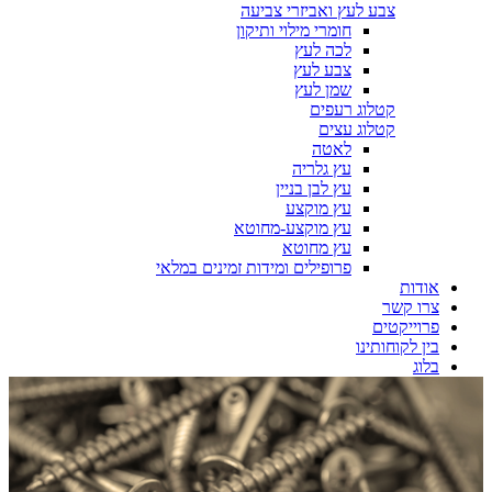
צבע לעץ ואביזרי צביעה
חומרי מילוי ותיקון
לכה לעץ
צבע לעץ
שמן לעץ
קטלוג רעפים
קטלוג עצים
לאטה
עץ גלריה
עץ לבן בניין
עץ מוקצע
עץ מוקצע-מחוטא
עץ מחוטא
פרופילים ומידות זמינים במלאי
אודות
צרו קשר
פרוייקטים
בין לקוחותינו
בלוג