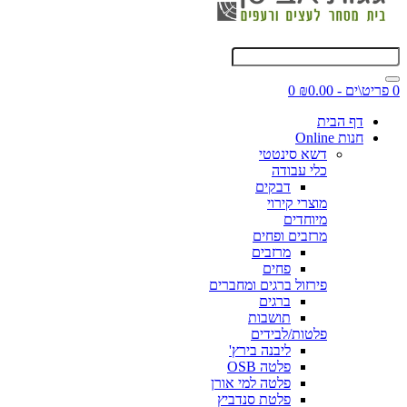
0 פריט\ים - ₪0.00
0
דף הבית
חנות Online
דשא סינטטי
כלי עבודה
דבקים
מוצרי קירוי
מיוחדים
מרזבים ופחים
מרזבים
פחים
פירזול ברגים ומחברים
ברגים
תושבות
פלטות/לבידים
ליבנה בירץ'
פלטה OSB
פלטה למי אורן
פלטת סנדביץ