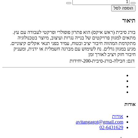
הוספה לסל
תיאור
בורג סיבית (ראש איקס) הוא פתרון פופולרי ופרקטי לעבודה עם עץ.
מתאים למגוון פרויקטים של בנייה נגרות ועיצוב, מיוצר בטכנולוגיה
מתקדמת המהווה חיבור יציב ובטוח, עמיד בפני תנאי אקלים קיצוניים.
מגיע במגוון גדלים. נח לשימוש עם מברגה חשמלית או ידנית, ומעניק
חיבור חזק ויציב לאורך זמן
דגם:
חבילה-בורג-סיבית-200-יחידות
אודות
אודות
avitangagot@gmail.com
02-6431629