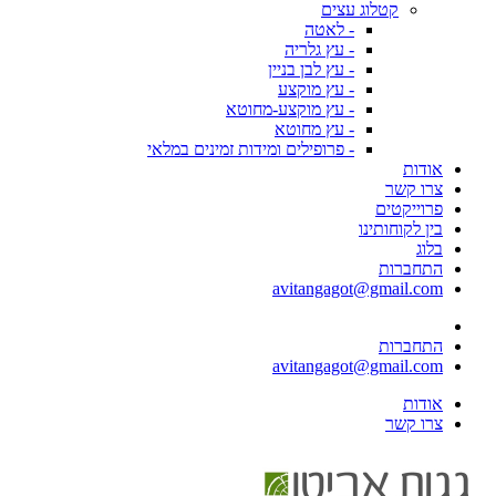
קטלוג עצים
- לאטה
- עץ גלריה
- עץ לבן בניין
- עץ מוקצע
- עץ מוקצע-מחוטא
- עץ מחוטא
- פרופילים ומידות זמינים במלאי
אודות
צרו קשר
פרוייקטים
בין לקוחותינו
בלוג
התחברות
avitangagot@gmail.com
התחברות
avitangagot@gmail.com
אודות
צרו קשר