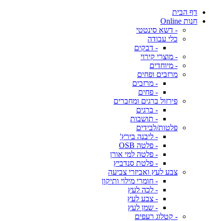
דף הבית
חנות Online
- דשא סינטטי
כלי עבודה
- דבקים
- מוצרי קירוי
- מיוחדים
מרזבים ופחים
- מרזבים
- פחים
פירזול ברגים ומחברים
- ברגים
- תושבות
פלטות/לבידים
- ליבנה בירץ'
- פלטה OSB
- פלטה למי אורן
- פלטת סנדביץ
צבע לעץ ואביזרי צביעה
- חומרי מילוי ותיקון
- לכה לעץ
- צבע לעץ
- שמן לעץ
- קטלוג רעפים