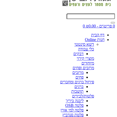
0 פריט\ים - ₪0.00
0
דף הבית
חנות Online
דשא סינטטי
כלי עבודה
דבקים
מוצרי קירוי
מיוחדים
מרזבים ופחים
מרזבים
פחים
פירזול ברגים ומחברים
ברגים
תושבות
פלטות/לבידים
ליבנה בירץ'
פלטה OSB
פלטה למי אורן
פלטת סנדביץ