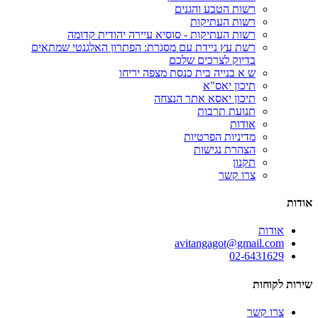
רשות הטבע והגנים
רשות העתיקות
רשות העתיקות - סוסיא עיירה יהודית קדומה
רשת עץ ניידת עם מסגרת: הפתרון האלגנטי שמתאים
בדיוק לצרכים שלכם
ש א בנייה בית כנסת מצפה יריחו
תיכון יאס"א
תיכון יאסא אתר הנצחה
תנועת תרבות
אודות
מדיניות הפרטיות
הצהרת נגישות
תקנון
צרו קשר
אודות
אודות
avitangagot@gmail.com
02-6431629
שירות לקוחות
צרו קשר