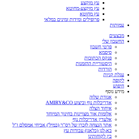
עץ מוקצע
עץ מוקצע-מחוטא
עץ מחוטא
פרופילים ומידות זמינים במלאי
עמותות
מבצעים
החשבון שלי
פרטי חשבון
סיסמא
פנקס הכתובות
היסטוריית ההזמנות
הורדות
עגלת קניות
לקופה
חיפוש
מידע נוסף
אגודת שלוה
אדריכלות נוף וביצוע AMIRY&CO
איחוד הצלה
אלומות אור מצויינות בחינוך המיוחד
אלעדין אדריכלות נוף
אתר הנצחה לזכרו של רס"ר (במיל') אביחי אמסלם ז"ל
בא-לגן (בלאגן) עבודות עץ
בין לקוחותינו