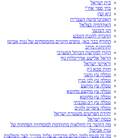
בית ישראל
בתי ספר אח"י
גיא ועץ
האוניברסיטה העברית
האקדמיה בצלאל
הגן הבוטני
החברה להגנת הטבע
החורף כבר כאן, טיפים חיוניים מהמומחים של גגות אביטן
להתקנת מרזב
הקרן למורשת הכותל המערבי
הראל אלישע אדריכלות נוף
וראייטי ישראל
חוות סבא ג'ק
טבלה עץ גושני
טבלה עץ לבן בניין
טבלה עץ מוקצע
טבלה עץ מוקצע מחוטא
טבלה עץ מחוטא
טבלה עץ רב-שכבתי
טבלה ציפויים ולוגים
יחידת הפרשים משטרת ישראל
כנסת ישראל
מה הקשר בין חקלאות מתקדמת למומחיות הפחחות של
גגות אביטן?
מה זה סנטף ולמה כולם מדברים עליו? מדריך קצר והמלצות