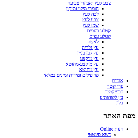
צבע לעץ ואביזרי צביעה
חומרי מילוי ותיקון
לכה לעץ
צבע לעץ
שמן לעץ
קטלוג רעפים
קטלוג עצים
לאטה
עץ גלריה
עץ לבן בניין
עץ מוקצע
עץ מוקצע-מחוטא
עץ מחוטא
פרופילים ומידות זמינים במלאי
אודות
צרו קשר
פרוייקטים
בין לקוחותינו
בלוג
מפת האתר
חנות Online
דשא סינטטי