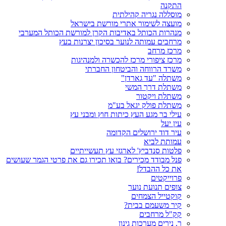
התקנה
מוסללה נגריה קהילתית
מועצה לשימור אתרי מורשת בישראל
מנהרות הכותל באדיבות הקרן למורשת הכותל המערבי
מרחבים עמותה לנוער בסיכון יצרנות בעץ
מרכז מרחב
מרכז ציפורי מרכז להכשרה ולמנהיגות
משרד הרווחה והביטחון החברתי
משתלה "עד גארדן"
משתלת דרך המשי
משתלת ויקטור
משתלת פולק יגאל בע"מ
עילי בר מגע העץ כיתות חוץ ומבני עץ
עין יעל
עיר דוד ירושלים הקדומה
עמותת לביא
פלטות סנדביץ' לארגזי עץ תעשייתיים
פנל מבודד מכירים? בואו תכירו גם את פרטי הגמר שעושים
את כל ההבדל!
פרוייקטים
צופים תנועת נוער
קוקטייל הצמחים
קיר משעמם בבית?
קק"ל מרחבים
ר. נירים מערכות גינון