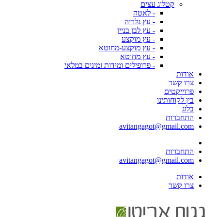
קטלוג עצים
- לאטה
- עץ גלריה
- עץ לבן בניין
- עץ מוקצע
- עץ מוקצע-מחוטא
- עץ מחוטא
- פרופילים ומידות זמינים במלאי
אודות
צרו קשר
פרוייקטים
בין לקוחותינו
בלוג
התחברות
avitangagot@gmail.com
התחברות
avitangagot@gmail.com
אודות
צרו קשר