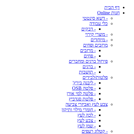
דף הבית
חנות Online
- דשא סינטטי
כלי עבודה
- דבקים
- מוצרי קירוי
- מיוחדים
מרזבים ופחים
- מרזבים
- פחים
פירזול ברגים ומחברים
- ברגים
- תושבות
פלטות/לבידים
- ליבנה בירץ'
- פלטה OSB
- פלטה למי אורן
- פלטת סנדביץ
צבע לעץ ואביזרי צביעה
- חומרי מילוי ותיקון
- לכה לעץ
- צבע לעץ
- שמן לעץ
- קטלוג רעפים