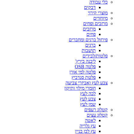
כלי עבודה
דבקים
מוצרי קירוי
מיוחדים
מרזבים ופחים
מרזבים
פחים
פירזול ברגים ומחברים
ברגים
תושבות
פלטות/לבידים
ליבנה בירץ'
פלטה OSB
פלטה למי אורן
פלטת סנדביץ
צבע לעץ ואביזרי צביעה
חומרי מילוי ותיקון
לכה לעץ
צבע לעץ
שמן לעץ
קטלוג רעפים
קטלוג עצים
לאטה
עץ גלריה
עץ לבן בניין