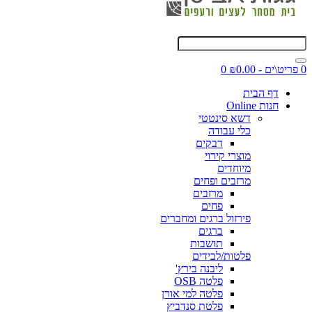
0 פריט\ים - ₪0.00
0
דף הבית
חנות Online
דשא סינטטי
כלי עבודה
דבקים
מוצרי קירוי
מיוחדים
מרזבים ופחים
מרזבים
פחים
פירזול ברגים ומחברים
ברגים
תושבות
פלטות/לבידים
ליבנה בירץ'
פלטה OSB
פלטה למי אורן
פלטת סנדביץ