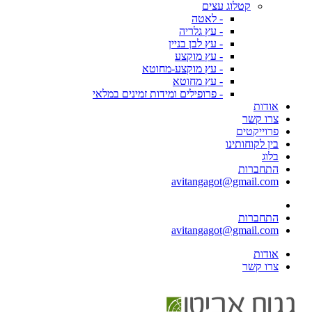
קטלוג עצים
- לאטה
- עץ גלריה
- עץ לבן בניין
- עץ מוקצע
- עץ מוקצע-מחוטא
- עץ מחוטא
- פרופילים ומידות זמינים במלאי
אודות
צרו קשר
פרוייקטים
בין לקוחותינו
בלוג
התחברות
avitangagot@gmail.com
התחברות
avitangagot@gmail.com
אודות
צרו קשר