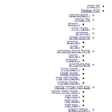
דף הבית
חנות Online
- דשא סינטטי
כלי עבודה
- דבקים
- מוצרי קירוי
- מיוחדים
מרזבים ופחים
- מרזבים
- פחים
פירזול ברגים ומחברים
- ברגים
- תושבות
פלטות/לבידים
- ליבנה בירץ'
- פלטה OSB
- פלטה למי אורן
- פלטת סנדביץ
צבע לעץ ואביזרי צביעה
- חומרי מילוי ותיקון
- לכה לעץ
- צבע לעץ
- שמן לעץ
- קטלוג רעפים