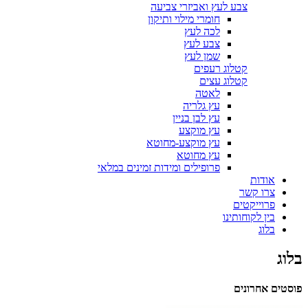
צבע לעץ ואביזרי צביעה
חומרי מילוי ותיקון
לכה לעץ
צבע לעץ
שמן לעץ
קטלוג רעפים
קטלוג עצים
לאטה
עץ גלריה
עץ לבן בניין
עץ מוקצע
עץ מוקצע-מחוטא
עץ מחוטא
פרופילים ומידות זמינים במלאי
אודות
צרו קשר
פרוייקטים
בין לקוחותינו
בלוג
בלוג
פוסטים אחרונים