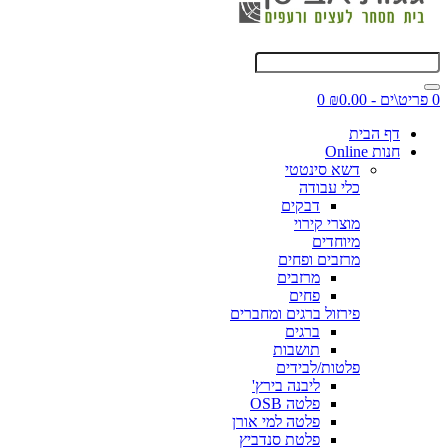
0 פריט\ים - ₪0.00
0
דף הבית
חנות Online
דשא סינטטי
כלי עבודה
דבקים
מוצרי קירוי
מיוחדים
מרזבים ופחים
מרזבים
פחים
פירזול ברגים ומחברים
ברגים
תושבות
פלטות/לבידים
ליבנה בירץ'
פלטה OSB
פלטה למי אורן
פלטת סנדביץ