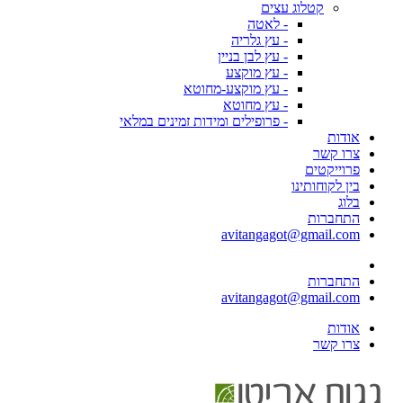
קטלוג עצים
- לאטה
- עץ גלריה
- עץ לבן בניין
- עץ מוקצע
- עץ מוקצע-מחוטא
- עץ מחוטא
- פרופילים ומידות זמינים במלאי
אודות
צרו קשר
פרוייקטים
בין לקוחותינו
בלוג
התחברות
avitangagot@gmail.com
התחברות
avitangagot@gmail.com
אודות
צרו קשר