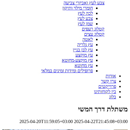
צבע לעץ ואביזרי צביעה
חומרי מילוי ותיקון
לכה לעץ
צבע לעץ
שמן לעץ
קטלוג רעפים
קטלוג עצים
לאטה
עץ גלריה
עץ לבן בניין
עץ מוקצע
עץ מוקצע-מחוטא
עץ מחוטא
פרופילים ומידות זמינים במלאי
אודות
צרו קשר
פרוייקטים
בין לקוחותינו
בלוג
משתלת דרך המשי
2025-04-20T11:59:05+03:00
2025-04-22T21:45:08+03:00