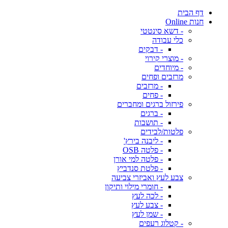
דף הבית
חנות Online
- דשא סינטטי
כלי עבודה
- דבקים
- מוצרי קירוי
- מיוחדים
מרזבים ופחים
- מרזבים
- פחים
פירזול ברגים ומחברים
- ברגים
- תושבות
פלטות/לבידים
- ליבנה בירץ'
- פלטה OSB
- פלטה למי אורן
- פלטת סנדביץ
צבע לעץ ואביזרי צביעה
- חומרי מילוי ותיקון
- לכה לעץ
- צבע לעץ
- שמן לעץ
- קטלוג רעפים