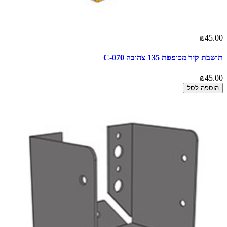
₪45.00
תושבת קיר מכופפת 135 צהובה C-070
₪45.00
הוספה לסל