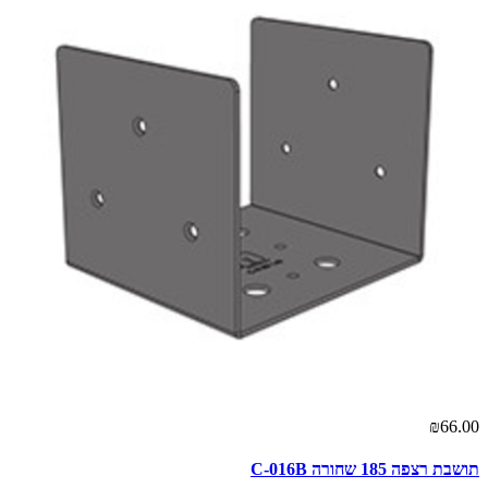
₪66.00
תושבת רצפה 185 שחורה C-016B