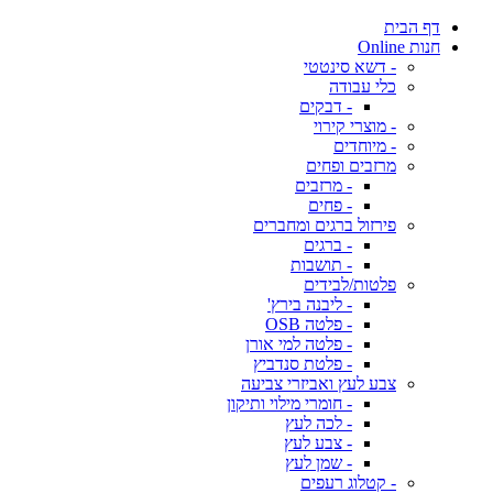
דף הבית
חנות Online
- דשא סינטטי
כלי עבודה
- דבקים
- מוצרי קירוי
- מיוחדים
מרזבים ופחים
- מרזבים
- פחים
פירזול ברגים ומחברים
- ברגים
- תושבות
פלטות/לבידים
- ליבנה בירץ'
- פלטה OSB
- פלטה למי אורן
- פלטת סנדביץ
צבע לעץ ואביזרי צביעה
- חומרי מילוי ותיקון
- לכה לעץ
- צבע לעץ
- שמן לעץ
- קטלוג רעפים