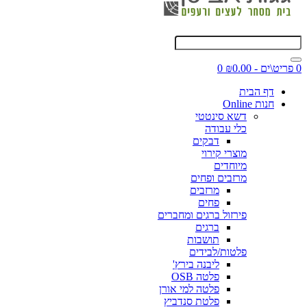
0 פריט\ים - ₪0.00
0
דף הבית
חנות Online
דשא סינטטי
כלי עבודה
דבקים
מוצרי קירוי
מיוחדים
מרזבים ופחים
מרזבים
פחים
פירזול ברגים ומחברים
ברגים
תושבות
פלטות/לבידים
ליבנה בירץ'
פלטה OSB
פלטה למי אורן
פלטת סנדביץ