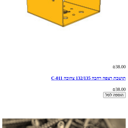
₪38.00
תושבת רצפה רחבה 132/135 צהובה C-011
₪38.00
הוספה לסל