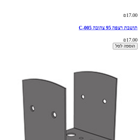
₪17.00
תושבת רצפה 95 צהובה C-005
₪17.00
הוספה לסל