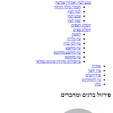
צבע לעץ ואביזרי צביעה
חומרי מילוי ותיקון
לכה לעץ
צבע לעץ
שמן לעץ
קטלוג רעפים
קטלוג עצים
לאטה
עץ גלריה
עץ לבן בניין
עץ מוקצע
עץ מוקצע-מחוטא
עץ מחוטא
פרופילים ומידות זמינים במלאי
אודות
צרו קשר
פרוייקטים
בין לקוחותינו
בלוג
פירזול ברגים ומחברים