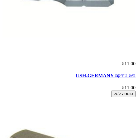
₪11.00
ביט טורקס USH-GERMANY
₪11.00
הוספה לסל