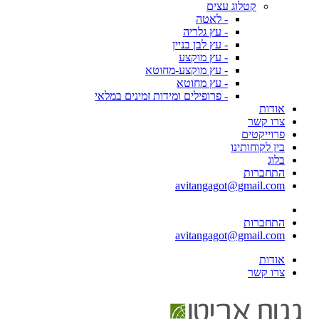
קטלוג עצים
- לאטה
- עץ גלריה
- עץ לבן בניין
- עץ מוקצע
- עץ מוקצע-מחוטא
- עץ מחוטא
- פרופילים ומידות זמינים במלאי
אודות
צרו קשר
פרוייקטים
בין לקוחותינו
בלוג
התחברות
avitangagot@gmail.com
התחברות
avitangagot@gmail.com
אודות
צרו קשר